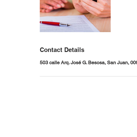
Contact Details
503 calle Arq. José G. Besosa, San Juan, 0
Florida (407) 982-4080
Puerto Rico (787) 756-5858