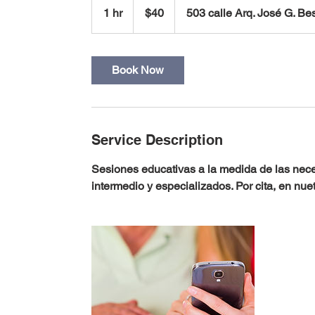
US
1 hr
1
$40
503 calle Arq. José G. Be
dollars
h
Book Now
Service Description
Sesiones educativas a la medida de las neces
intermedio y especializados. Por cita, en nuet